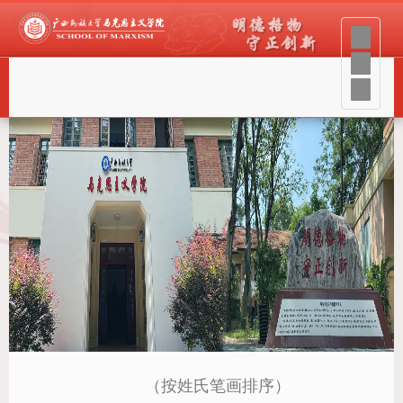
导
航
菜
单
（按姓氏笔画排序）