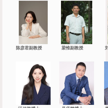
陈彦君副教授
梁惟副教授