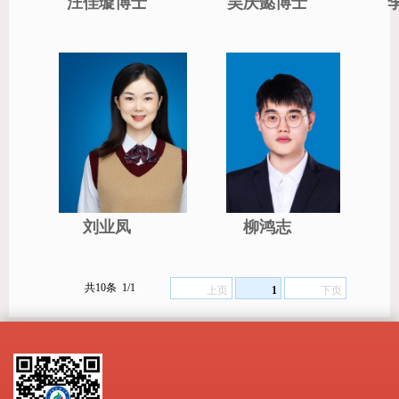
汪佳璇博士
吴庆懿博士
刘业凤
柳鸿志
共10条
1/1
上页
1
下页